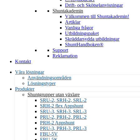
Drift- och Skötselanvisningar
Shuntakademin
Välkommen till Shuntakademin!
Artiklar
Vanliga frågor
Utbildningspaket
Skräddarsydda utbildningar
ShuntHandboken®
Support
Reklamation
Kontakt
Våra lösningar
Användningsområden
Lösningstyper
Produkter
Shuntgrupper utan växlare
SRU-2, SRH-2, SRL-2
SRH-2 flex Appshunt
SRU-3, SRH-3, SRL-3
PRU-2, PRH-2, PRL-2
PRH-2 Appshunt
PRU-3, PRH-3, PRL-3
FBU-5K