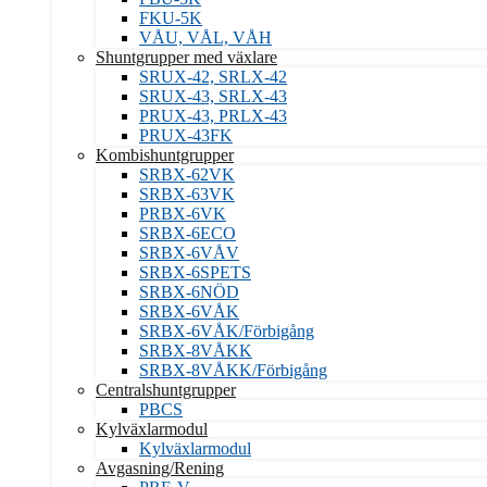
FKU-5K
VÅU, VÅL, VÅH
Shuntgrupper med växlare
SRUX-42, SRLX-42
SRUX-43, SRLX-43
PRUX-43, PRLX-43
PRUX-43FK
Kombishuntgrupper
SRBX-62VK
SRBX-63VK
PRBX-6VK
SRBX-6ECO
SRBX-6VÅV
SRBX-6SPETS
SRBX-6NÖD
SRBX-6VÅK
SRBX-6VÅK/Förbigång
SRBX-8VÅKK
SRBX-8VÅKK/Förbigång
Centralshuntgrupper
PBCS
Kylväxlarmodul
Kylväxlarmodul
Avgasning/Rening