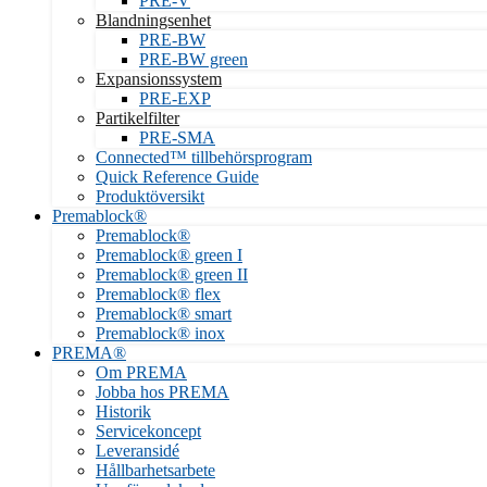
PRE-V
Blandningsenhet
PRE-BW
PRE-BW green
Expansionssystem
PRE-EXP
Partikelfilter
PRE-SMA
Connected™ tillbehörsprogram
Quick Reference Guide
Produktöversikt
Premablock®
Premablock®
Premablock® green I
Premablock® green II
Premablock® flex
Premablock® smart
Premablock® inox
PREMA®
Om PREMA
Jobba hos PREMA
Historik
Servicekoncept
Leveransidé
Hållbarhetsarbete