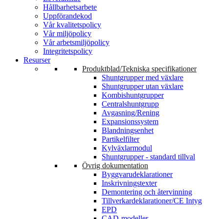
Hållbarhetsarbete
Uppförandekod
Vår kvalitetspolicy
Vår miljöpolicy
Vår arbetsmiljöpolicy
Integritetspolicy
Resurser
Produktblad/Tekniska specifikationer
Shuntgrupper med växlare
Shuntgrupper utan växlare
Kombishuntgrupper
Centralshuntgrupp
Avgasning/Rening
Expansionssystem
Blandningsenhet
Partikelfilter
Kylväxlarmodul
Shuntgrupper - standard tillval
Övrig dokumentation
Byggvarudeklarationer
Inskrivningstexter
Demontering och återvinning
Tillverkardeklarationer/CE Intyg
EPD
CAD-modeller