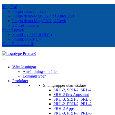
MagiCad
Plugin autocad, revit
Plugin demo MagiCAD på AutoCAD
Plugin demo MagiCAD på Revit
3D cad-modeller
ShuntLogik®
ShuntLogik® 1.6 (NY!)
ShuntLogik® 1.4
ShuntHandboken®
Våra lösningar
Användningsområden
Lösningstyper
Produkter
Shuntgrupper utan växlare
SRU-2, SRH-2, SRL-2
SRH-2 flex Appshunt
SRU-3, SRH-3, SRL-3
PRU-2, PRH-2, PRL-2
PRH-2 Appshunt
PRU-3, PRH-3, PRL-3