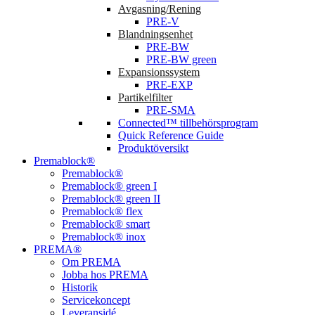
Avgasning/Rening
PRE-V
Blandningsenhet
PRE-BW
PRE-BW green
Expansionssystem
PRE-EXP
Partikelfilter
PRE-SMA
Connected™ tillbehörsprogram
Quick Reference Guide
Produktöversikt
Premablock®
Premablock®
Premablock® green I
Premablock® green II
Premablock® flex
Premablock® smart
Premablock® inox
PREMA®
Om PREMA
Jobba hos PREMA
Historik
Servicekoncept
Leveransidé