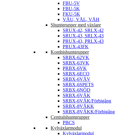
FBU-5K
FKU-5K
VÅU, VÅL, VÅH
Shuntgrupper med växlare
SRUX-42, SRLX-42
SRUX-43, SRLX-43
PRUX-43, PRLX-43
PRUX-43FK
Kombishuntgrupper
SRBX-62VK
SRBX-63VK
PRBX-6VK
SRBX-6ECO
SRBX-6VÅV
SRBX-6SPETS
SRBX-6NÖD
SRBX-6VÅK
SRBX-6VÅK/Förbigång
SRBX-8VÅKK
SRBX-8VÅKK/Förbigång
Centralshuntgrupper
PBCS
Kylväxlarmodul
Kylväxlarmodul