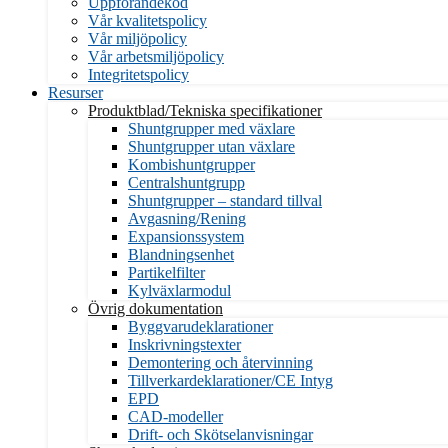
Uppförandekod
Vår kvalitetspolicy
Vår miljöpolicy
Vår arbetsmiljöpolicy
Integritetspolicy
Resurser
Produktblad/Tekniska specifikationer
Shuntgrupper med växlare
Shuntgrupper utan växlare
Kombishuntgrupper
Centralshuntgrupp
Shuntgrupper – standard tillval
Avgasning/Rening
Expansionssystem
Blandningsenhet
Partikelfilter
Kylväxlarmodul
Övrig dokumentation
Byggvarudeklarationer
Inskrivningstexter
Demontering och återvinning
Tillverkardeklarationer/CE Intyg
EPD
CAD-modeller
Drift- och Skötselanvisningar