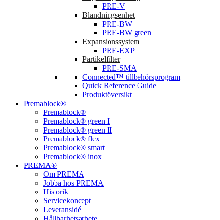
PRE-V
Blandningsenhet
PRE-BW
PRE-BW green
Expansionssystem
PRE-EXP
Partikelfilter
PRE-SMA
Connected™ tillbehörsprogram
Quick Reference Guide
Produktöversikt
Premablock®
Premablock®
Premablock® green I
Premablock® green II
Premablock® flex
Premablock® smart
Premablock® inox
PREMA®
Om PREMA
Jobba hos PREMA
Historik
Servicekoncept
Leveransidé
Hållbarhetsarbete