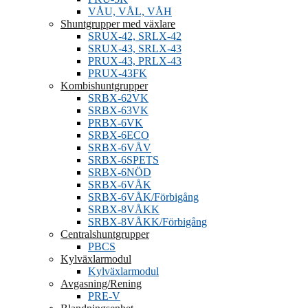
VÅU, VÅL, VÅH
Shuntgrupper med växlare
SRUX-42, SRLX-42
SRUX-43, SRLX-43
PRUX-43, PRLX-43
PRUX-43FK
Kombishuntgrupper
SRBX-62VK
SRBX-63VK
PRBX-6VK
SRBX-6ECO
SRBX-6VÅV
SRBX-6SPETS
SRBX-6NÖD
SRBX-6VÅK
SRBX-6VÅK/Förbigång
SRBX-8VÅKK
SRBX-8VÅKK/Förbigång
Centralshuntgrupper
PBCS
Kylväxlarmodul
Kylväxlarmodul
Avgasning/Rening
PRE-V