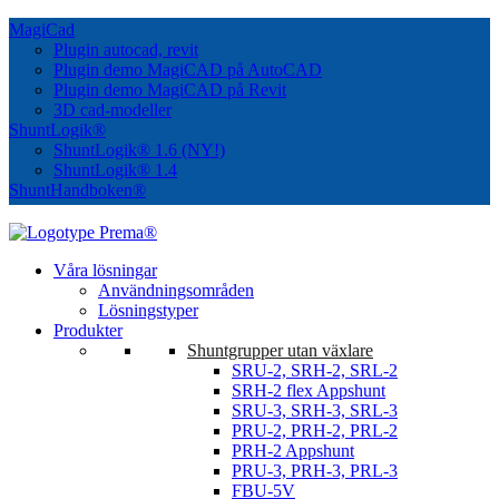
MagiCad
Plugin autocad, revit
Plugin demo MagiCAD på AutoCAD
Plugin demo MagiCAD på Revit
3D cad-modeller
ShuntLogik®
ShuntLogik® 1.6 (NY!)
ShuntLogik® 1.4
ShuntHandboken®
Våra lösningar
Användningsområden
Lösningstyper
Produkter
Shuntgrupper utan växlare
SRU-2, SRH-2, SRL-2
SRH-2 flex Appshunt
SRU-3, SRH-3, SRL-3
PRU-2, PRH-2, PRL-2
PRH-2 Appshunt
PRU-3, PRH-3, PRL-3