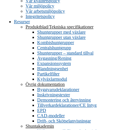
Vår kvalitetspolicy
Vår miljöpolicy
Vår arbetsmiljöpolicy
Integritetspolicy
Resurser
Produktblad/Tekniska specifikationer
Shuntgrupper med växlare
Shuntgrupper utan växlare
Kombishuntgrupper
Centralshuntgrupp
Shuntgrupper – standard tillval
Avgasning/Rening
Expansionssystem
Blandningsenhet
Partikelfilter
Kylväxlarmodul
Övrig dokumentation
Byggvarudeklarationer
Inskrivningstexter
Demontering och återvinning
Tillverkardeklarationer/CE Intyg
EPD
CAD-modeller
Drift- och Skötselanvisningar
Shuntakademin