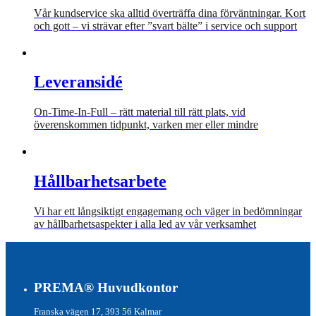
Vår kundservice ska alltid överträffa dina förväntningar. Kort
och gott – vi strävar efter ”svart bälte” i service och support
Leveransidé
On-Time-In-Full – rätt material till rätt plats, vid
överenskommen tidpunkt, varken mer eller mindre
Hållbarhetsarbete
Vi har ett långsiktigt engagemang och väger in bedömningar
av hållbarhetsaspekter i alla led av vår verksamhet
PREMA® Huvudkontor
Franska vägen 17, 393 56 Kalmar