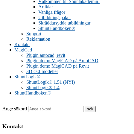
Välkommen till Shuntakademin!
Artiklar
Vanliga frågor
Utbildningspaket
Skräddarsydda utbildningar
ShuntHandboken®
Support
Reklamation
Kontakt
MagiCad
Plugin autocad, revit
Plugin demo MagiCAD på AutoCAD
Plugin demo MagiCAD på Revit
3D cad-modeller
ShuntLogik®
ShuntLogik® 1.51 (NY!)
ShuntLogik® 1.4
ShuntHandboken®
Ange sökord
Kontakt