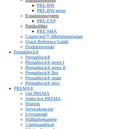
Blandningsenhet
PRE-BW
PRE-BW green
Expansionssystem
PRE-EXP
Partikelfilter
PRE-SMA
Connected™ tillbehörsprogram
Quick Reference Guide
Produktöversikt
Premablock®
Premablock®
Premablock® green I
Premablock® green II
Premablock® flex
Premablock® smart
Premablock® inox
PREMA®
Om PREMA
Jobba hos PREMA
Historik
Servicekoncept
Leveransidé
Hållbarhetsarbete
Uppförandekod