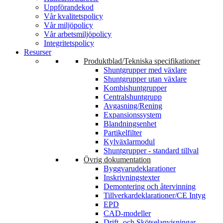
Uppförandekod
Vår kvalitetspolicy
Vår miljöpolicy
Vår arbetsmiljöpolicy
Integritetspolicy
Resurser
Produktblad/Tekniska specifikationer
Shuntgrupper med växlare
Shuntgrupper utan växlare
Kombishuntgrupper
Centralshuntgrupp
Avgasning/Rening
Expansionssystem
Blandningsenhet
Partikelfilter
Kylväxlarmodul
Shuntgrupper - standard tillval
Övrig dokumentation
Byggvarudeklarationer
Inskrivningstexter
Demontering och återvinning
Tillverkardeklarationer/CE Intyg
EPD
CAD-modeller
Drift- och Skötselanvisningar