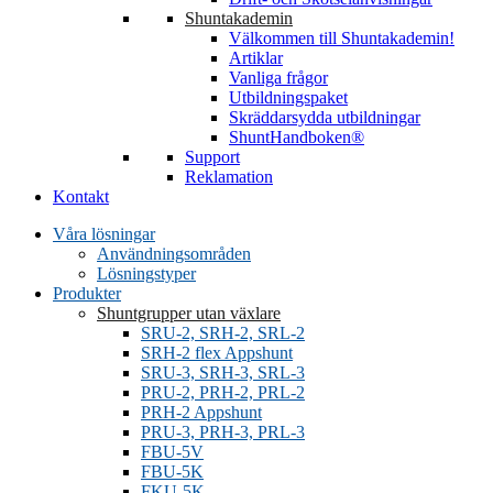
Shuntakademin
Välkommen till Shuntakademin!
Artiklar
Vanliga frågor
Utbildningspaket
Skräddarsydda utbildningar
ShuntHandboken®
Support
Reklamation
Kontakt
Våra lösningar
Användningsområden
Lösningstyper
Produkter
Shuntgrupper utan växlare
SRU-2, SRH-2, SRL-2
SRH-2 flex Appshunt
SRU-3, SRH-3, SRL-3
PRU-2, PRH-2, PRL-2
PRH-2 Appshunt
PRU-3, PRH-3, PRL-3
FBU-5K
FKU-5K