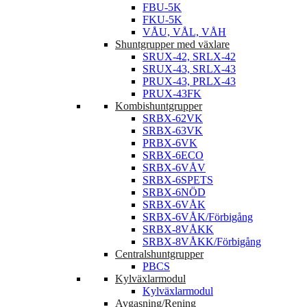
FBU-5K
FKU-5K
VÅU, VÅL, VÅH
Shuntgrupper med växlare
SRUX-42, SRLX-42
SRUX-43, SRLX-43
PRUX-43, PRLX-43
PRUX-43FK
Kombishuntgrupper
SRBX-62VK
SRBX-63VK
PRBX-6VK
SRBX-6ECO
SRBX-6VÅV
SRBX-6SPETS
SRBX-6NÖD
SRBX-6VÅK
SRBX-6VÅK/Förbigång
SRBX-8VÅKK
SRBX-8VÅKK/Förbigång
Centralshuntgrupper
PBCS
Kylväxlarmodul
Kylväxlarmodul
Avgasning/Rening