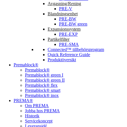
Avgasning/Rening
PRE-V
Blandningsenhet
PRE-BW
PRE-BW green
Expansionssystem
PRE-EXP
Partikelfilter
PRE-SMA
Connected™ tillbehörsprogram
Quick Reference Guide
Produktöversikt
Premablock®
Premablock®
Premablock® green I
Premablock® green II
Premablock® flex
Premablock® smart
Premablock® inox
PREMA®
Om PREMA
Jobba hos PREMA
Historik
Servicekoncept
Leveransidé