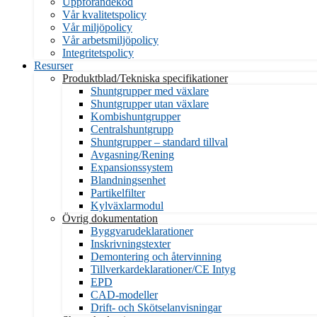
Uppförandekod
Vår kvalitetspolicy
Vår miljöpolicy
Vår arbetsmiljöpolicy
Integritetspolicy
Resurser
Produktblad/Tekniska specifikationer
Shuntgrupper med växlare
Shuntgrupper utan växlare
Kombishuntgrupper
Centralshuntgrupp
Shuntgrupper – standard tillval
Avgasning/Rening
Expansionssystem
Blandningsenhet
Partikelfilter
Kylväxlarmodul
Övrig dokumentation
Byggvarudeklarationer
Inskrivningstexter
Demontering och återvinning
Tillverkardeklarationer/CE Intyg
EPD
CAD-modeller
Drift- och Skötselanvisningar