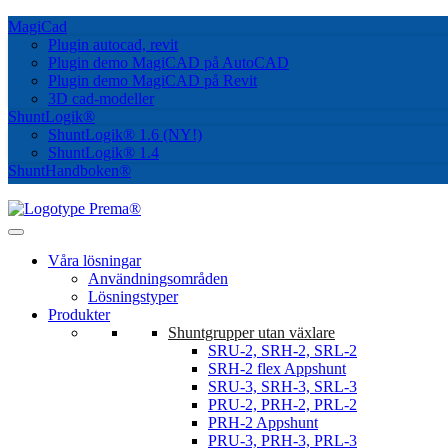
MagiCad
Plugin autocad, revit
Plugin demo MagiCAD på AutoCAD
Plugin demo MagiCAD på Revit
3D cad-modeller
ShuntLogik®
ShuntLogik® 1.6 (NY!)
ShuntLogik® 1.4
ShuntHandboken®
Våra lösningar
Användningsområden
Lösningstyper
Produkter
Shuntgrupper utan växlare
SRU-2, SRH-2, SRL-2
SRH-2 flex Appshunt
SRU-3, SRH-3, SRL-3
PRU-2, PRH-2, PRL-2
PRH-2 Appshunt
PRU-3, PRH-3, PRL-3