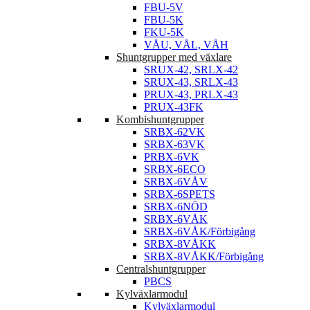
FBU-5K
FKU-5K
VÅU, VÅL, VÅH
Shuntgrupper med växlare
SRUX-42, SRLX-42
SRUX-43, SRLX-43
PRUX-43, PRLX-43
PRUX-43FK
Kombishuntgrupper
SRBX-62VK
SRBX-63VK
PRBX-6VK
SRBX-6ECO
SRBX-6VÅV
SRBX-6SPETS
SRBX-6NÖD
SRBX-6VÅK
SRBX-6VÅK/Förbigång
SRBX-8VÅKK
SRBX-8VÅKK/Förbigång
Centralshuntgrupper
PBCS
Kylväxlarmodul
Kylväxlarmodul