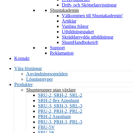
Drift- och Skötselanvisningar
Shuntakademin
Välkommen till Shuntakademin!
Artiklar
Vanliga frågor
Utbildningspaket
Skräddarsydda utbildningar
ShuntHandboken®
Support
Reklamation
Kontakt
Våra lösningar
Användningsområden
Lösningstyper
Produkter
Shuntgrupper utan växlare
SRU-2, SRH-2, SRL-2
SRH-2 flex Appshunt
SRU-3, SRH-3, SRL-3
PRU-2, PRH-2, PRL-2
PRH-2 Appshunt
PRU-3, PRH-3, PRL-3
FBU-5K