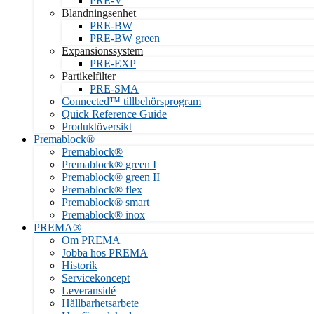
PRE-V
Blandningsenhet
PRE-BW
PRE-BW green
Expansionssystem
PRE-EXP
Partikelfilter
PRE-SMA
Connected™ tillbehörsprogram
Quick Reference Guide
Produktöversikt
Premablock®
Premablock®
Premablock® green I
Premablock® green II
Premablock® flex
Premablock® smart
Premablock® inox
PREMA®
Om PREMA
Jobba hos PREMA
Historik
Servicekoncept
Leveransidé
Hållbarhetsarbete