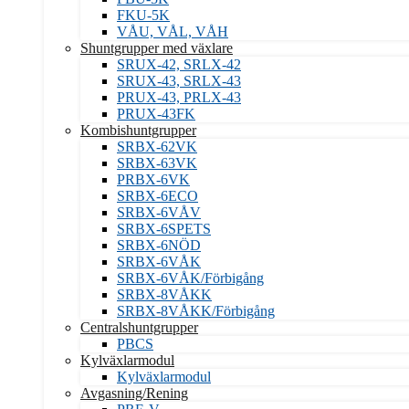
FKU-5K
VÅU, VÅL, VÅH
Shuntgrupper med växlare
SRUX-42, SRLX-42
SRUX-43, SRLX-43
PRUX-43, PRLX-43
PRUX-43FK
Kombishuntgrupper
SRBX-62VK
SRBX-63VK
PRBX-6VK
SRBX-6ECO
SRBX-6VÅV
SRBX-6SPETS
SRBX-6NÖD
SRBX-6VÅK
SRBX-6VÅK/Förbigång
SRBX-8VÅKK
SRBX-8VÅKK/Förbigång
Centralshuntgrupper
PBCS
Kylväxlarmodul
Kylväxlarmodul
Avgasning/Rening