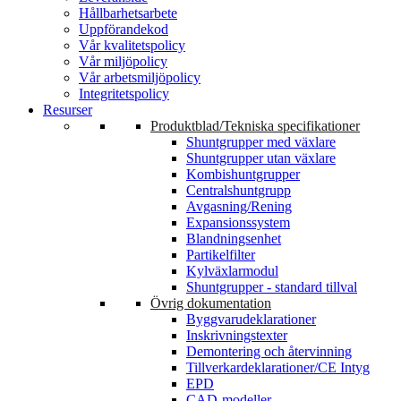
Hållbarhetsarbete
Uppförandekod
Vår kvalitetspolicy
Vår miljöpolicy
Vår arbetsmiljöpolicy
Integritetspolicy
Resurser
Produktblad/Tekniska specifikationer
Shuntgrupper med växlare
Shuntgrupper utan växlare
Kombishuntgrupper
Centralshuntgrupp
Avgasning/Rening
Expansionssystem
Blandningsenhet
Partikelfilter
Kylväxlarmodul
Shuntgrupper - standard tillval
Övrig dokumentation
Byggvarudeklarationer
Inskrivningstexter
Demontering och återvinning
Tillverkardeklarationer/CE Intyg
EPD
CAD-modeller